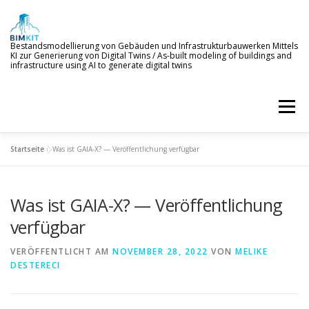
Zum
Inhalt
springen
Bestandsmodellierung von Gebäuden und Infrastrukturbauwerken Mittels
KI zur Generierung von Digital Twins / As-built modeling of buildings and
infrastructure using AI to generate digital twins
Menü
Startseite
»
Was ist GAIA-X? — Veröffentlichung verfügbar
WILLKOMMEN
ZIELE
KI-SERVICES
Was ist GAIA-X? — Veröffentlichung
PROJEKTERGEBNISSE
NEWS
BETEILIGTE
verfügbar
VERÖFFENTLICHT AM
NOVEMBER 28, 2022
VON
MELIKE
DESTERECI