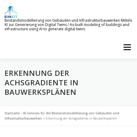
Zum
Inhalt
springen
Bestandsmodellierung von Gebäuden und Infrastrukturbauwerken Mittels
KI zur Generierung von Digital Twins / As-built modeling of buildings and
infrastructure using AI to generate digital twins
Menü
ERKENNUNG DER
WILLKOMMEN
ZIELE
KI-SERVICES
ACHSGRADIENTE IN
BAUWERKSPLÄNEN
PROJEKTERGEBNISSE
NEWS
BETEILIGTE
Startseite
»
KI-Services für die Bestandsmodellierung von Gebäuden und
Infrastrukturbauwerken
»
Erkennung der Achsgradiente in Bauwerksplänen