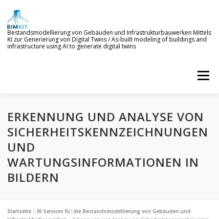
Zum
Inhalt
springen
Bestandsmodellierung von Gebäuden und Infrastrukturbauwerken Mittels
KI zur Generierung von Digital Twins / As-built modeling of buildings and
infrastructure using AI to generate digital twins
Menü
ERKENNUNG UND ANALYSE VON
WILLKOMMEN
ZIELE
KI-SERVICES
SICHERHEITSKENNZEICHNUNGEN
UND
PROJEKTERGEBNISSE
NEWS
BETEILIGTE
WARTUNGSINFORMATIONEN IN
BILDERN
Startseite
»
KI-Services für die Bestandsmodellierung von Gebäuden und