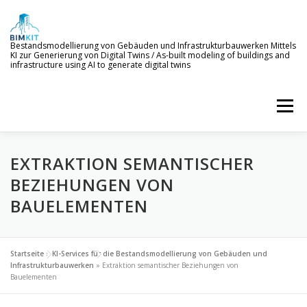
Zum
Inhalt
springen
Bestandsmodellierung von Gebäuden und Infrastrukturbauwerken Mittels
KI zur Generierung von Digital Twins / As-built modeling of buildings and
infrastructure using AI to generate digital twins
Menü
EXTRAKTION SEMANTISCHER
WILLKOMMEN
ZIELE
KI-SERVICES
BEZIEHUNGEN VON
BAUELEMENTEN
PROJEKTERGEBNISSE
NEWS
BETEILIGTE
Startseite
»
KI-Services für die Bestandsmodellierung von Gebäuden und
Infrastrukturbauwerken
»
Extraktion semantischer Beziehungen von
Bauelementen