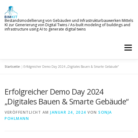
Zum
Inhalt
springen
Bestandsmodellierung von Gebäuden und Infrastrukturbauwerken Mittels
KI zur Generierung von Digital Twins / As-built modeling of buildings and
infrastructure using AI to generate digital twins
Menü
Startseite
»
Erfolgreicher Demo Day 2024 „Digitales Bauen & Smarte Gebäude“
WILLKOMMEN
ZIELE
KI-SERVICES
Erfolgreicher Demo Day 2024
PROJEKTERGEBNISSE
NEWS
BETEILIGTE
„Digitales Bauen & Smarte Gebäude“
VERÖFFENTLICHT AM
JANUAR 24, 2024
VON
SONJA
POHLMANN