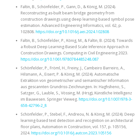
Faltin, B., Schönfelder, P., Gann, D., & König, M. (2024).
Reconstructing as-built beam bridge geometry from
construction drawings using deep learning-based symbol pose
estimation. Advanced Engineering Informatics, vol. 62, p.
102808.
https://doi.org/10.1016/j.aei.2024.102808
Faltin, B., Schönfelder, P., König, M., & Faltin, B. (2024). Towards
a Robust Deep Learning-Based Scale Inference Approach in
Construction Drawings. Computing in Civil Engineering 2023.
https://doi.org/10.1061/9780784485248.087
Schönfelder, P., Fröml, H., Freiny, J., Cambeiro Barreiro, A.,
Hilsmann, A., Eisert, P. & König, M. (2024). Automatische
Extraktion von geometrischer und semantischer Information
aus gescannten Grundriss-Zeichnungen. In: Haghsheno, S.,
Satzger, G., Lauble, S., Vössing, M. (Hrsg), Künstliche Intelligenz
im Bauwesen. Springer Vieweg.
https://doi.org/10.1007/978-3-
658-42796-2_8
Schönfelder, P., Stebel, F., Andreou, N. & König, M. (2024). Deep
learning-based text detection and recognition on architectural
floor plans, Automation in Construction, vol. 157, p. 105156,
2024.
https://doi.org/10.1016/j.autcon.2023.105156