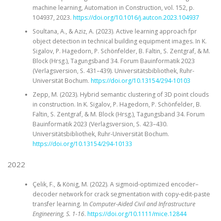
machine learning, Automation in Construction, vol. 152, p.
104937, 2023.
https://doi.org/10.1016/j.autcon.2023.104937
Soultana, A., & Aziz, A. (2023). Active learning approach fpr
object detection in technical building equipment images. In K.
Sigalov, P. Hagedorn, P. Schönfelder, B. Faltin, S. Zentgraf, & M.
Block (Hrsg.), Tagungsband 34. Forum Bauinformatik 2023
(Verlagsversion, S. 431–439). Universitätsbibliothek, Ruhr-
Universität Bochum.
https://doi.org/10.13154/294-10103
Zepp, M. (2023). Hybrid semantic clustering of 3D point clouds
in construction. In K. Sigalov, P. Hagedorn, P. Schönfelder, B.
Faltin, S. Zentgraf, & M. Block (Hrsg.), Tagungsband 34. Forum
Bauinformatik 2023 (Verlagsversion, S. 423–430.
Universitätsbibliothek, Ruhr-Universität Bochum.
https://doi.org/10.13154/294-10133
2022
Çelik, F., & König, M. (2022). A sigmoid‐optimized encoder–
decoder network for crack segmentation with copy‐edit‐paste
transfer learning. In
Computer‐Aided Civil and Infrastructure
Engineering, S. 1-16
.
https://doi.org/10.1111/mice.12844