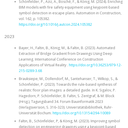
Schönfelder, P., Aziz, A., Bosché, F., & König, M. (2024). Enriching
BIM models with fire safety equipment using keypoint-based
symbol detection in escape plans. Automation in Construction,
vol. 162, p. 105382.
https://doi.org/10.1016/j.autcon.2024.105382
2023
Bayer, H., Faltin, B., König, M., & Faltin, B. (2023). Automated
Extraction of Bridge Gradient from Drawings Using Deep
Learning. International Conference on Construction
Applications of Virtual Reality .
https://doi.org/10.36253/979-12-
215-0289-3.68
Brauksiepe, M., Dollendorf, M., Santehanser, T., Wilkop, S., &
Schönfelder, P. (2023). Towards the rule-based synthesis of
realistic floor plan images: a detailed guide. In K. Sigalov, P.
Hagedorn, P. Schönfelder, B. Faltin, S. Zentgraf, & M. Block
(Hrsg.), Tagungsband 34. Forum Bauinformatik 2023
(Verlagsversion, S. 316–323). Universitätsbibliothek, Ruhr-
Universität Bochum.
https://doi.org/10.13154/294-10089
Faltin, B., Schönfelder, P, & König, M. (2023). Improving symbol
detection on engineering drawings using a keypoint-based