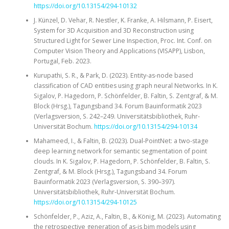
https://doi.org/10.13154/294-10132
J. Künzel, D. Vehar, R. Nestler, K. Franke, A. Hilsmann, P. Eisert,
System for 3D Acquisition and 3D Reconstruction using
Structured Light for Sewer Line Inspection, Proc. Int. Conf. on
Computer Vision Theory and Applications (VISAPP), Lisbon,
Portugal, Feb. 2023.
Kurupathi, S. R., & Park, D. (2023). Entity-as-node based
classification of CAD entities using graph neural Networks. In K.
Sigalov, P. Hagedorn, P. Schönfelder, B. Faltin, S. Zentgraf, & M.
Block (Hrsg.), Tagungsband 34. Forum Bauinformatik 2023
(Verlagsversion, S. 242–249. Universitätsbibliothek, Ruhr-
Universität Bochum.
https://doi.org/10.13154/294-10134
Mahameed, I., & Faltin, B. (2023). Dual-PointNet: a two-stage
deep learning network for semantic segmentation of point
clouds. In K. Sigalov, P. Hagedorn, P. Schönfelder, B. Faltin, S.
Zentgraf, & M. Block (Hrsg.), Tagungsband 34. Forum
Bauinformatik 2023 (Verlagsversion, S. 390–397).
Universitätsbibliothek, Ruhr-Universität Bochum.
https://doi.org/10.13154/294-10125
Schönfelder, P., Aziz, A., Faltin, B., & König, M. (2023). Automating
the retrospective generation of as-is bim models using