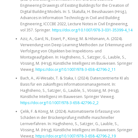
Engineering Drawings of Existing Buildings for the Creation of
Digital Building Models. In: S. Skatulla, H. Beushausen (Hrsg.),
Advances in Information Technology in Civil and Building
Engineering, ICCCBE 2022, Lecture Notes in Civil Engineering,
vol 357. Springer.
https://doi.org/10.1007/978-3-031-35399-4_14
Aziz, A., Gard, N., Eisert, P., König, M. & Hilsmann, A. (2024).
Verwendung von Deep Learning Methoden zur Erkennung und
Verfolgung von Objekten bei Inspektions- und
Montageaufgaben. In: Haghsheno, S., Satzger, G., Lauble, S.,
Vössing, M. (Hrsg), Künstliche Intelligenz im Bauwesen. Springer
Vieweg.
https://doi.org/10.1007/978-3-658-42796-2_11
Bach, A., Al-Wesabi, T. & Staka, I. (2024). Datenzentrierte KI als
Basis für ein zukünftiges Informationsmanagement. In:
Haghsheno, S., Satzger, G., Lauble, S., Vössing, M. (Hrsg),
Künstliche Intelligenz im Bauwesen. Springer Vieweg.
https://doi.org/10.1007/978-3-658-42796-2_2
Çelik, F. & König, M. (2024). Automatisierte Erfassung von
Schäden in der Brückenprüfung mithilfe maschineller
Lernverfahren. In: Haghsheno, S., Satzger, G., Lauble, S.,
Vössing, M. (Hrsg), Künstliche Intelligenz im Bauwesen. Springer
Vieweg.
https://doi.org/10.1007/978-3-658-42796-2_19