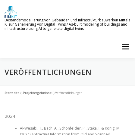
Zum
Inhalt
springen
Bestandsmodellierung von Gebäuden und Infrastrukturbauwerken Mittels
KI zur Generierung von Digital Twins / As-built modeling of buildings and
infrastructure using AI to generate digital twins
Menü
VERÖFFENTLICHUNGEN
WILLKOMMEN
ZIELE
KI-SERVICES
PROJEKTERGEBNISSE
NEWS
BETEILIGTE
Startseite
»
Projektergebnisse
»
Veröffentlichungen
2024
Al-Wesabi, T., Bach, A., Schönfelder, P., Staka, I. & König, M.
(2024). Extracting Information from Old and Scanned