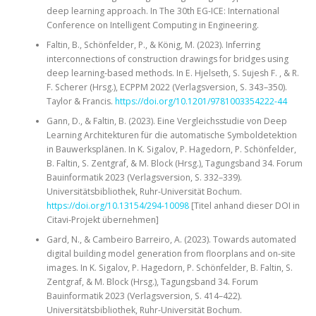
deep learning approach. In The 30th EG-ICE: International
Conference on Intelligent Computing in Engineering.
Faltin, B., Schönfelder, P., & König, M. (2023). Inferring
interconnections of construction drawings for bridges using
deep learning-based methods. In E. Hjelseth, S. Sujesh F. , & R.
F. Scherer (Hrsg.), ECPPM 2022 (Verlagsversion, S. 343–350).
Taylor & Francis.
https://doi.org/10.1201/9781003354222-44
Gann, D., & Faltin, B. (2023). Eine Vergleichsstudie von Deep
Learning Architekturen für die automatische Symboldetektion
in Bauwerksplänen. In K. Sigalov, P. Hagedorn, P. Schönfelder,
B. Faltin, S. Zentgraf, & M. Block (Hrsg.), Tagungsband 34. Forum
Bauinformatik 2023 (Verlagsversion, S. 332–339).
Universitätsbibliothek, Ruhr-Universität Bochum.
https://doi.org/10.13154/294-10098
[Titel anhand dieser DOI in
Citavi-Projekt übernehmen]
Gard, N., & Cambeiro Barreiro, A. (2023). Towards automated
digital building model generation from floorplans and on-site
images. In K. Sigalov, P. Hagedorn, P. Schönfelder, B. Faltin, S.
Zentgraf, & M. Block (Hrsg.), Tagungsband 34. Forum
Bauinformatik 2023 (Verlagsversion, S. 414–422).
Universitätsbibliothek, Ruhr-Universität Bochum.