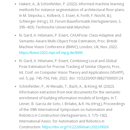
Hakert, A., & Schönfelder, P. (2022). Informed machine learning
methods for instance segmentation of architectural floor plans.
In M. Slepicka, L. Kolbeck, S. Esser, K. Forth, F. Noichl, & J.
Schlenger (Hrsg.), 33. Forum Bauinformatik (Verlagsversion, S.
395–403). Technische Universität München
N. Gard, A. Hilsmann, P. Eisert, CASAPose: Class-Adaptive and
Semantic-Aware Multi-Object Pose Estimation, Proc. British
Machine Vision Conference (BMVC), London, UK, Nov. 2022.
https://bmvc2022.mpi-inf.mpg.de/899/
N. Gard, A. Hilsmann, P. Eisert, Combining Local and Global
Pose Estimation for Precise Tracking of Similar Objects, Proc.
Int. Conf. on Computer Vision Theory and Applications (VISAPP),
vol. 5, pp. 745-756, Feb. 2022. doi: 10.5220/0010882700003124
Schönfelder, P., Al-Wesabi, T., Bach, A., & König, M. (2022).
Information extraction from text documents for the semantic
enrichment of building information models of bridges. In T.
Linner, B. García de Soto, I. Brilakis, & R. Hu (Hrsg.), Proceedings
of the 39th International Symposium on Automation and
Robotics in Construction (Verlagsversion, S. 175–182).
International Assoc. for Automation and Robotics in
Construction.
https://doi.org/10.22260/isarc2022/0026