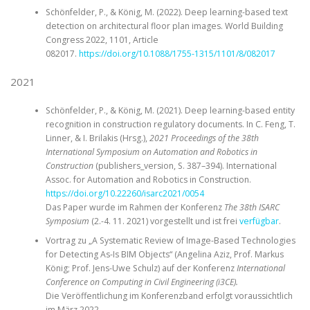
Schönfelder, P., & König, M. (2022). Deep learning-based text
detection on architectural floor plan images. World Building
Congress 2022, 1101, Article
082017.
https://doi.org/10.1088/1755-1315/1101/8/082017
2021
Schönfelder, P., & König, M. (2021). Deep learning-based entity
recognition in construction regulatory documents. In C. Feng, T.
Linner, & I. Brilakis (Hrsg.),
2021 Proceedings of the 38th
International Symposium on Automation and Robotics in
Construction
(publishers_version, S. 387–394). International
Assoc. for Automation and Robotics in Construction.
https://doi.org/10.22260/isarc2021/0054
Das Paper wurde im Rahmen der Konferenz
The 38th ISARC
Symposium
(2.-4. 11. 2021) vorgestellt und ist frei
verfügbar
.
Vortrag zu „A Systematic Review of Image-Based Technologies
for Detecting As-Is BIM Objects“ (Angelina Aziz, Prof. Markus
König; Prof. Jens-Uwe Schulz) auf der Konferenz
International
Conference on Computing in Civil Engineering (i3CE).
Die Veröffentlichung im Konferenzband erfolgt voraussichtlich
im März 2022.