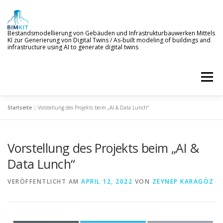
Zum
Inhalt
springen
Bestandsmodellierung von Gebäuden und Infrastrukturbauwerken Mittels
KI zur Generierung von Digital Twins / As-built modeling of buildings and
infrastructure using AI to generate digital twins
Menü
Startseite
»
Vorstellung des Projekts beim „AI & Data Lunch“
WILLKOMMEN
ZIELE
KI-SERVICES
Vorstellung des Projekts beim „AI &
PROJEKTERGEBNISSE
NEWS
BETEILIGTE
Data Lunch“
VERÖFFENTLICHT AM
APRIL 12, 2022
VON
ZEYNEP KARAGÖZ