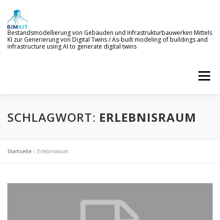
Zum
Inhalt
springen
Bestandsmodellierung von Gebäuden und Infrastrukturbauwerken Mittels
KI zur Generierung von Digital Twins / As-built modeling of buildings and
infrastructure using AI to generate digital twins
Menü
SCHLAGWORT:
WILLKOMMEN
ZIELE
ERLEBNISRAUM
KI-SERVICES
PROJEKTERGEBNISSE
NEWS
BETEILIGTE
Startseite
»
Erlebnisraum