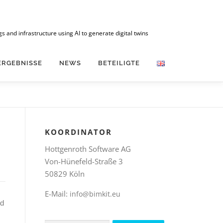
 and infrastructure using AI to generate digital twins
ERGEBNISSE
NEWS
BETEILIGTE
KOORDINATOR
Hottgenroth Software AG
Von-Hünefeld-Straße 3
50829 Köln
E-Mail:
info@bimkit.eu
nd