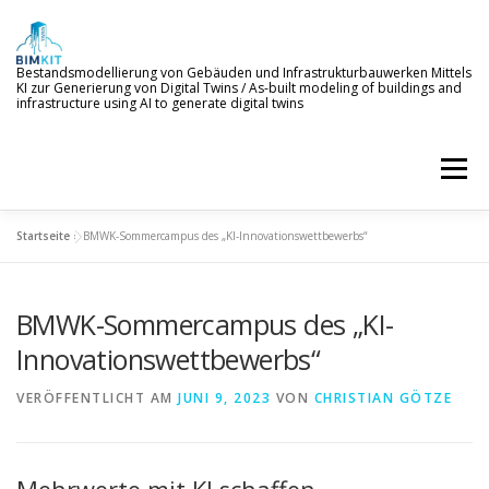
Zum
Inhalt
springen
Bestandsmodellierung von Gebäuden und Infrastrukturbauwerken Mittels
KI zur Generierung von Digital Twins / As-built modeling of buildings and
infrastructure using AI to generate digital twins
Menü
Startseite
»
BMWK-Sommercampus des „KI-Innovationswettbewerbs“
WILLKOMMEN
ZIELE
KI-SERVICES
BMWK-Sommercampus des „KI-
PROJEKTERGEBNISSE
NEWS
BETEILIGTE
Innovationswettbewerbs“
VERÖFFENTLICHT AM
JUNI 9, 2023
VON
CHRISTIAN GÖTZE