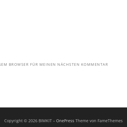
IESEM BROWSER FÜR MEINEN NÄCHSTEN KOMMENTAR
Copyright © 2026 BIMKIT
–
OnePress
Theme von FameThemes