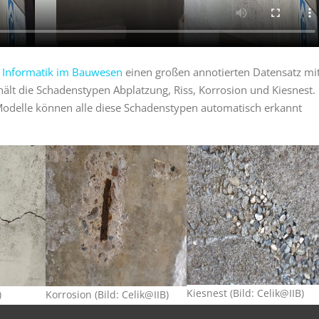
r Informatik im Bauwesen
einen großen annotierten Datensatz mi
thält die Schadenstypen Abplatzung, Riss, Korrosion und Kiesnest.
Modelle können alle diese Schadenstypen automatisch erkannt
Kiesnest (Bild: Celik@IIB)
Korrosion (Bild: Celik@IIB)
)