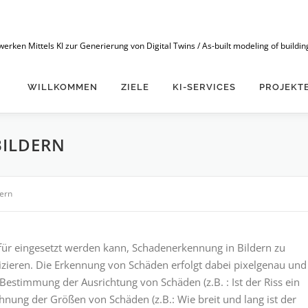
n Mittels KI zur Generierung von Digital Twins / As-built modeling of buildings
WILLKOMMEN
ZIELE
KI-SERVICES
PROJEKT
BILDERN
ern
afür eingesetzt werden kann, Schadenerkennung in Bildern zu
zieren. Die Erkennung von Schäden erfolgt dabei pixelgenau und
 Bestimmung der Ausrichtung von Schäden (z.B. : Ist der Riss ein
chnung der Größen von Schäden (z.B.: Wie breit und lang ist der