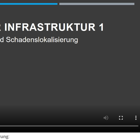
rung
: