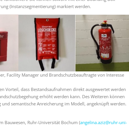
erung (Instanzsegmentierung) markiert werden.
ber, Facility Manager und Brandschutzbeauftragte von Interesse
den Vorteil, dass Bestandsaufnahmen direkt ausgewertet werden
randschutzbegehung erhöht werden kann. Des Weiteren können
ung und semantische Anreicherung im Modell, angeknüpft werden.
k im Bauwesen, Ruhr-Universität Bochum (
angelina.aziz@ruhr-uni-